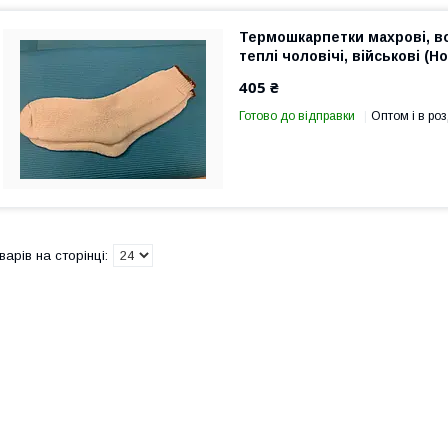
Термошкарпетки махрові, в
теплі чоловічі, військові (Н
405 ₴
Готово до відправки
Оптом і в роз