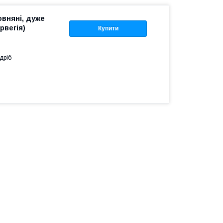
овняні, дуже
орвегія)
Купити
дріб