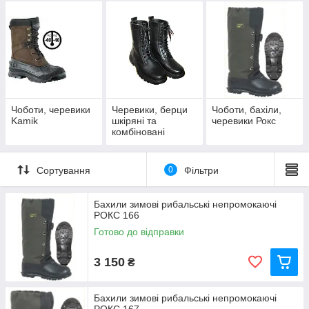
Чоботи, черевики
Черевики, берци
Чоботи, бахіли,
Kamik
шкіряні та
черевики Рокс
комбіновані
Сортування
0
Фільтри
Бахили зимові рибальські непромокаючі
РОКС 166
Готово до відправки
3 150
₴
Бахили зимові рибальські непромокаючі