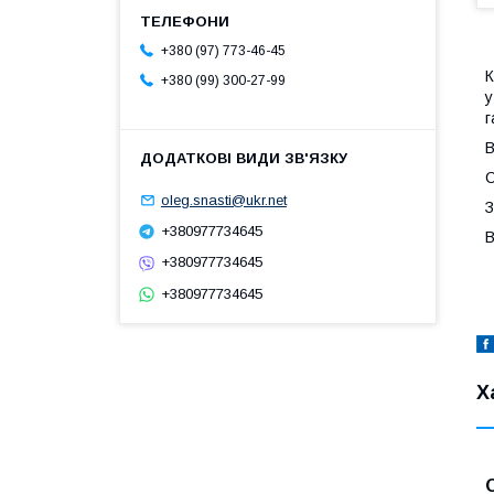
+380 (97) 773-46-45
К
+380 (99) 300-27-99
у
г
В
С
oleg.snasti@ukr.net
З
+380977734645
В
+380977734645
+380977734645
Х