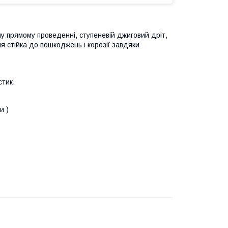
у прямому проведенні, ступеневій джиговий дріт,
ня стійка до пошкоджень і корозії завдяки
стик.
и )