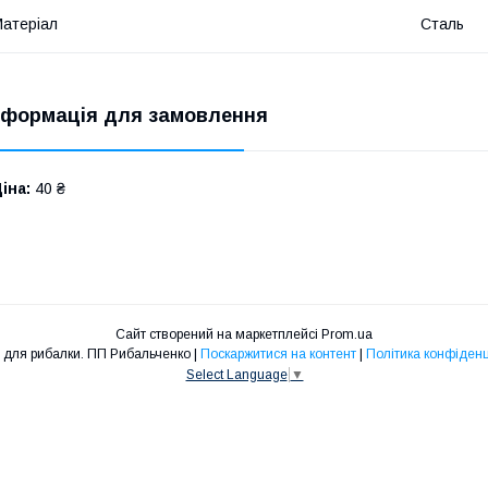
атеріал
Сталь
нформація для замовлення
іна:
40 ₴
Сайт створений на маркетплейсі
Prom.ua
Товари для рибалки. ПП Рибальченко |
Поскаржитися на контент
|
Політика конфіденц
Select Language
▼