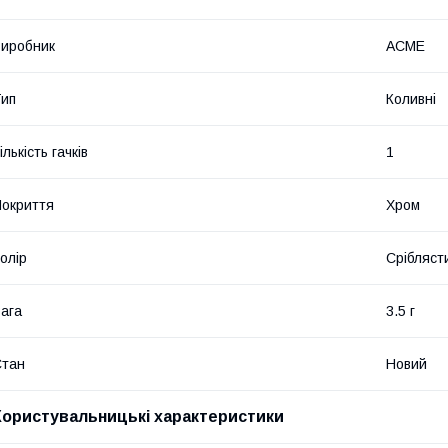
иробник
ACME
ип
Коливні
ількість гачків
1
окриття
Хром
олір
Срібляст
ага
3.5 г
Стан
Новий
Користувальницькі характеристики