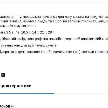
астестер — універсальна приманка для лову хижака на швидкісном
 схил із човна, взимку з льоду та в морі на великих глибинах. Блеш
альванічному покриттю.
ага 3,5 г, 7 г, 10,5 г, 14 г, 21 г, 28 г
ріблястий колір, голографічна наклейка, червоний пластиковий хво
 питань, консультацій телефонуйте
ідправка в день замовлення або самовивезення ( Позняки Осокорк
арактеристики
Основні