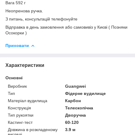
Вага 592 г
Неопренова ручка.
З питань, консультацій телефонуйте
Відправка в день замовлення або самовивіз у Києві ( Позняки
Осокорки )
Приховати
Характеристики
Основні
Виробник
Guangwei
Тип
Фідерне вудилище
Матеріал вудилища
Карбон
Конструкція
Телескопічна
Тип рукоятки
Дворучна
Кастинг-тест
60-120
Довжина в розкладеному
3.9 м
вигляді