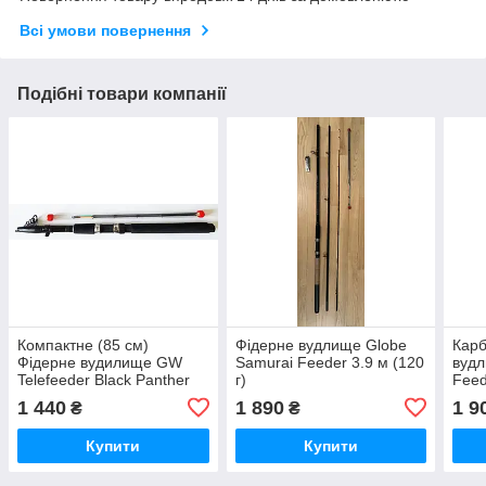
Всі умови повернення
Подібні товари компанії
Компактне (85 см)
Фідерне вудлище Globe
Карб
Фідерне вудилище GW
Samurai Feeder 3.9 м (120
вуд
Telefeeder Black Panther
г)
Feed
3,9 м, (40-80 м)
1 440
1 890
1 9
₴
₴
Купити
Купити