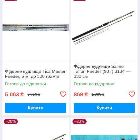
Фідерне вудлище Salmo
Фідерне вудлище Tica Master
Taifun Feeder (90 г) 3134 —
Feeder, 5 м, до 300 грамів
330 см
Готово до відправки
Готово до відправки
5 063
869
₴
₴
6 750 ₴
1 086 ₴
Купити
Купити
–20%
–20%