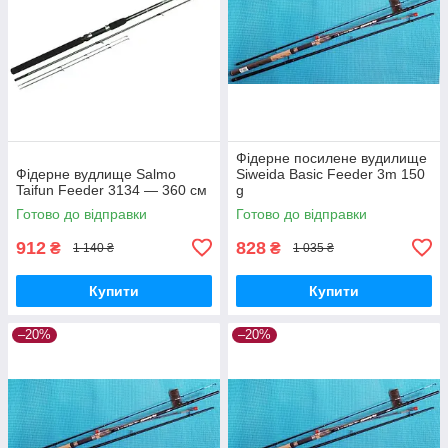
Фідерне посилене вудилище
Фідерне вудлище Salmo
Siweida Basic Feeder 3m 150
Taifun Feeder 3134 — 360 см
g
Готово до відправки
Готово до відправки
912
828
₴
₴
1 140 ₴
1 035 ₴
Купити
Купити
–20%
–20%