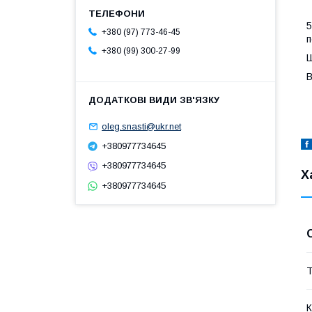
5
+380 (97) 773-46-45
п
+380 (99) 300-27-99
Ш
В
oleg.snasti@ukr.net
+380977734645
+380977734645
Х
+380977734645
Т
К