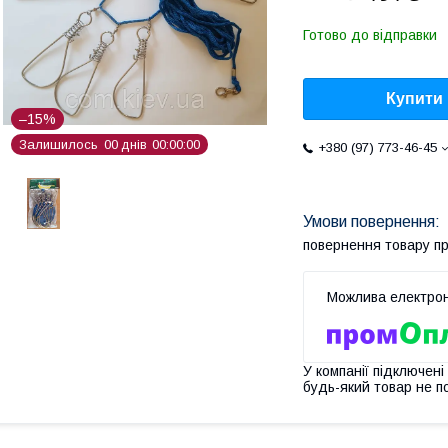
Готово до відправки
Купити
–15%
Залишилось
0
0
днів
0
0
0
0
0
0
+380 (97) 773-46-45
повернення товару п
У компанії підключені
будь-який товар не п