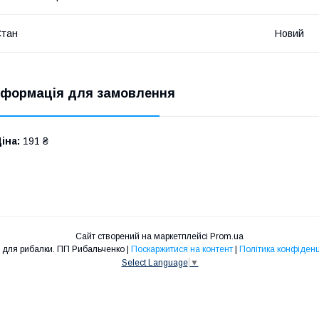
Стан
Новий
нформація для замовлення
іна:
191 ₴
Сайт створений на маркетплейсі
Prom.ua
Товари для рибалки. ПП Рибальченко |
Поскаржитися на контент
|
Політика конфіденц
Select Language
▼