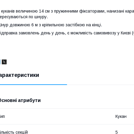
 куканів величиною 14 см з пружинними фіксаторами, нанизані кар
ересуваються по шнуру.
нур довжиною 6 м з кріпильною застібкою на кінці.
ідправка замовлень день у день, є можливість самовивозу у Києві 
арактеристики
Основні атрибути
ип
Кукан
ількість секцій
5