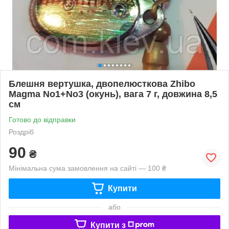
Блешня вертушка, двопелюсткова Zhibo
Magma No1+No3 (окунь), вага 7 г, довжина 8,5
см
Готово до відправки
Роздріб
90
₴
Мінімальна сума замовлення на сайті — 100 ₴
Купити
або
Купити з