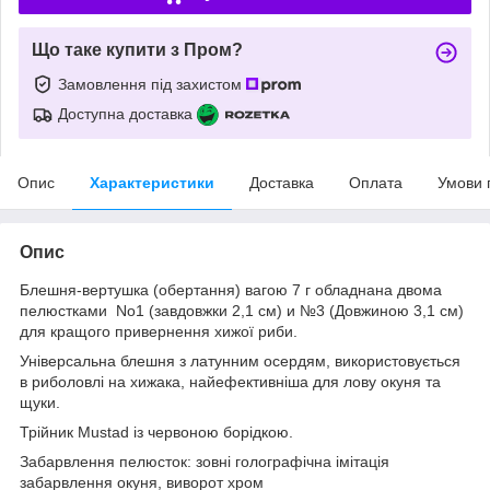
Що таке купити з Пром?
Замовлення під захистом
Доступна доставка
Опис
Характеристики
Доставка
Оплата
Умови 
Опис
Блешня-вертушка (обертання) вагою 7 г обладнана двома
пелюстками No1 (завдовжки 2,1 см) и №3 (Довжиною 3,1 см)
для кращого привернення хижої риби.
Універсальна блешня з латунним осердям, використовується
в риболовлі на хижака, найефективніша для лову окуня та
щуки.
Трійник Mustad із червоною борідкою.
Забарвлення пелюсток: зовні голографічна імітація
забарвлення окуня, виворот хром