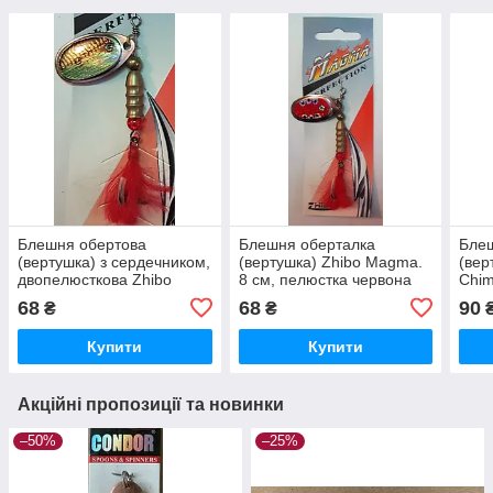
Блешня обертова
Блешня оберталка
Бле
(вертушка) з сердечником,
(вертушка) Zhibo Magma.
(вер
двопелюсткова Zhibo
8 см, пелюстка червона
Chim
Magma No3 / 8 г (окунь),
№4 / вага 10 г
19 г
68
68
90
₴
₴
довжина 7 см
Купити
Купити
Акційні пропозиції та новинки
–50%
–25%