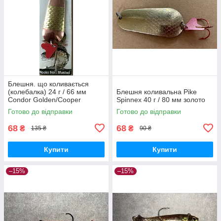
Блешня. що коливається
(колебалка) 24 г / 66 мм
Блешня коливальна Pike
Condor Golden/Cooper
Spinnex 40 г / 80 мм золото
Готово до відправки
Готово до відправки
68
68
₴
₴
135 ₴
90 ₴
Купити
Купити
–15%
–15%