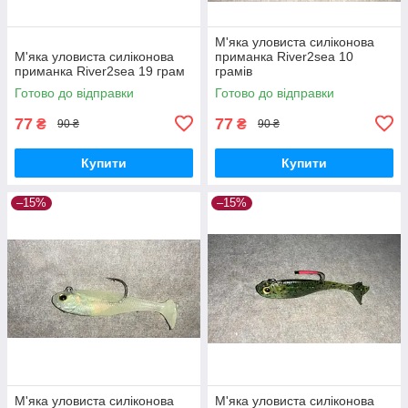
М'яка уловиста силіконова
М'яка уловиста силіконова
приманка River2sea 10
приманка River2sea 19 грам
грамів
Готово до відправки
Готово до відправки
77
77
₴
₴
90 ₴
90 ₴
Купити
Купити
–15%
–15%
М'яка уловиста силіконова
М'яка уловиста силіконова