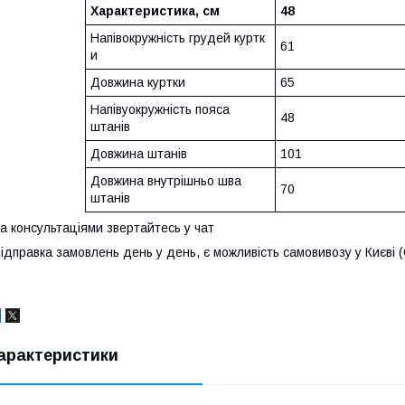
Характеристика, см
48
Напівокружність грудей куртк
61
и
Довжина куртки
65
Напівуокружність пояса
48
штанів
Довжина штанів
101
Довжина внутрішньо шва
70
штанів
а консультаціями звертайтесь у чат
ідправка замовлень день у день, є можливість самовивозу у Києві 
арактеристики