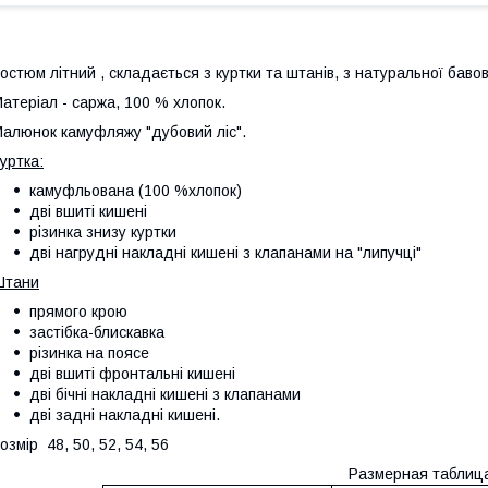
остюм літний , складається з куртки та штанів, з натуральної бав
атеріал - саржа, 100 % хлопок.
алюнок камуфляжу "дубовий ліс".
уртка:
камуфльована (100 %хлопок)
дві вшиті кишені
різинка знизу куртки
дві нагрудні накладні кишені з клапанами на "липучці"
Штани
прямого крою
застібка-блискавка
різинка на поясе
дві вшиті фронтальні кишені
дві бічні накладні кишені з клапанами
дві задні накладні кишені.
озмір 48, 50, 52, 54, 56
Размерная таблиц