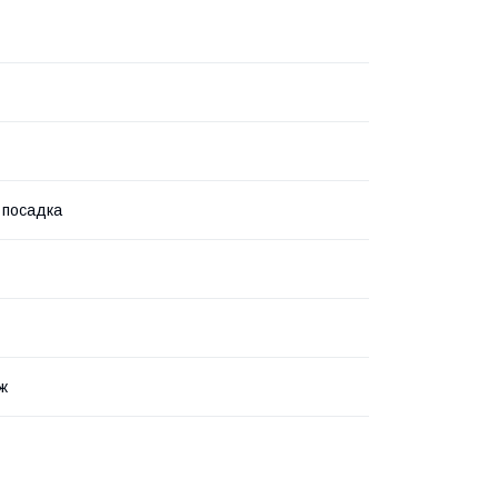
 посадка
ж