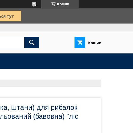
Кошик
Кошик
ка, штани) для рибалок
льований (бавовна) "ліс