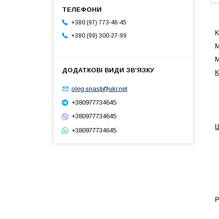
+380 (97) 773-46-45
К
+380 (99) 300-27-99
М
М
К
oleg.snasti@ukr.net
+380977734645
+380977734645
+380977734645
Р