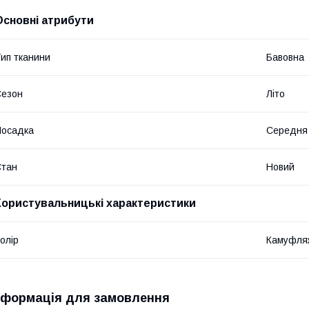
Основні атрибути
ип тканини
Бавовна
Сезон
Літо
Посадка
Середня
Стан
Новий
Користувальницькі характеристики
олір
Камуфля
нформація для замовлення