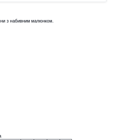
овни з набивним малюнком.
а