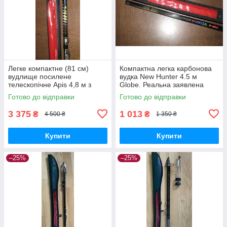
Легке компактне (81 см)
Компактна легка карбонова
вудлище посилене
вудка New Hunter 4.5 м
телескопічне Apis 4,8 м з
Globe. Реальна заявлена
кільцями
довжина
Готово до відправки
Готово до відправки
3 375
1 013
₴
₴
4 500 ₴
1 350 ₴
Купити
Купити
–25%
–25%