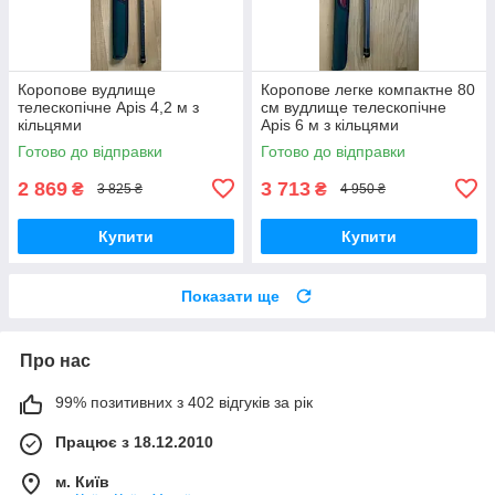
Коропове вудлище
Коропове легке компактне 80
телескопічне Apis 4,2 м з
см вудлище телескопічне
кільцями
Apis 6 м з кільцями
Готово до відправки
Готово до відправки
2 869
3 713
₴
₴
3 825 ₴
4 950 ₴
Купити
Купити
Показати ще
Про нас
99% позитивних з 402 відгуків за рік
Працює з 18.12.2010
м. Київ