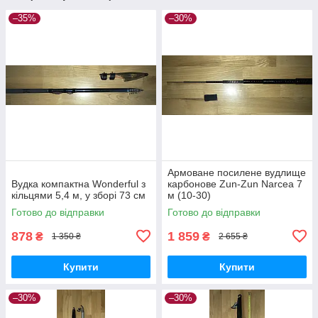
–35%
–30%
Армоване посилене вудлище
Вудка компактна Wonderful з
карбонове Zun-Zun Narcea 7
кільцями 5,4 м, у зборі 73 см
м (10-30)
Готово до відправки
Готово до відправки
878
1 859
₴
₴
1 350 ₴
2 655 ₴
Купити
Купити
–30%
–30%