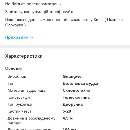
Не боїться перенавантажень
З питань, консультацій телефонуйте
Відправка в день замовлення або самовивіз у Києві ( Позняки
Осокорки )
Приховати
Характеристики
Основні
Виробник
Guangwei
Тип
Болонська вудка
Матеріал вудилища
Скловолокно
Конструкція
Телескопічна
Тип рукоятки
Дворучна
Кастинг-тест
5-20
Довжина в розкладеному
4.5 м
вигляді
Довжина у складеному
109 см