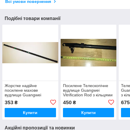
Всі умови повернення
Подібні товари компанії
Жорстке надійне
Посилене Телескопічне
Теле
посилене махове
вудлище Guangwei
Guan
вудлище Guangwei
Vitrification Rod з кільцями
з кі
Vitrification Rod 4.5 м (5-20
4.0 м (5-20 г)
353
450
675
₴
₴
г)
Купити
Купити
Акційні пропозиції та новинки