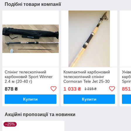
Подібні товари компанії
Спінінг телескопічний
Компактний карбоновий
Унів
карбоновий Sport Winner
телескопічний спінінг
карб
2.4 м (20-40 г)
Cormoran Tele Jet 25-30
Spri
241 Carb-O-De Luxe 2.4
Gold
878
1 033
851
₴
₴
1 215 ₴
m, 10-30 g
Купити
Купити
Акційні пропозиції та новинки
–25%