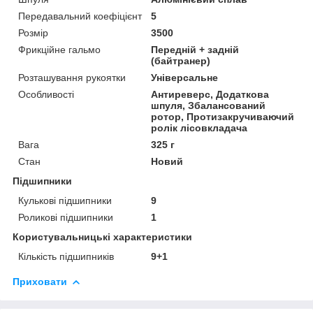
Передавальний коефіцієнт
5
Розмір
3500
Фрикційне гальмо
Передній + задній
(байтранер)
Розташування рукоятки
Універсальне
Особливості
Антиреверс, Додаткова
шпуля, Збалансований
ротор, Протизакручиваючий
ролік лісовкладача
Вага
325 г
Стан
Новий
Підшипники
Кулькові підшипники
9
Роликові підшипники
1
Користувальницькі характеристики
Кількість підшипників
9+1
Приховати