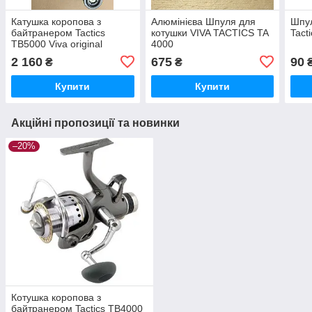
Катушка коропова з
Алюмінієва Шпуля для
Шпул
байтранером Tactics
котушки VIVA TACTICS TA
Tact
TВ5000 Viva original
4000
2 160
675
90
₴
₴
Купити
Купити
Акційні пропозиції та новинки
–20%
Котушка коропова з
байтранером Tactics TB4000