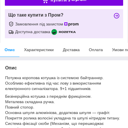
Що таке купити з Пром?
Замовлення під захистом
Доступна доставка
Опис
Характеристики
Доставка
Оплата
Умови п
Опис
Потужна коропова котушка із системою байтраннер.
Особливо ефективна під час лову з використанням
електронного сигналізатора. 9+1 підшипників.
Безінерційна котушка з переднім фрикціоном.
Металева складана ручка.
Повний стопор.
Основна шпуля алюмінієва, додаткова шпуля — графіт.
Покриття ролика волосіні укладача та шпулі нітридом титану.
Система фіксації скоби (Механізм, що перешкоджає