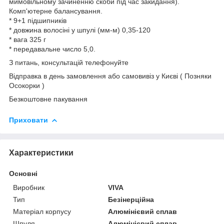
мимовільному зачиненню скоби під час закидання).
Комп'ютерне балансування.
* 9+1 підшипників
* довжина волосіні у шпулі (мм-м) 0,35-120
* вага 325 г
* передавальне число 5,0.
З питань, консультацій телефонуйте
Відправка в день замовлення або самовивіз у Києві ( Позняки
Осокорки )
Безкоштовне пакування
Приховати
Характеристики
Основні
Виробник
VIVA
Тип
Безінерційна
Матеріал корпусу
Алюмінієвий сплав
Шпуля
Алюмінієвий сплав