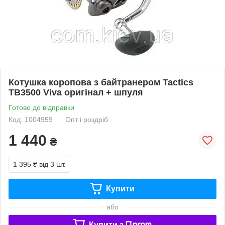
Котушка коропова з байтранером Tactics
TB3500 Viva оригінал + шпуля
Готово до відправки
Код: 1004959
Опт і роздріб
1 440
₴
1 395 ₴
від 3 шт.
Купити
або
Купити з