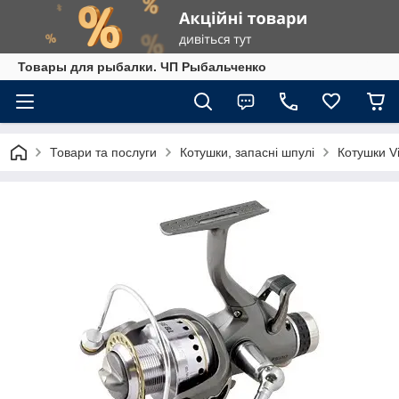
Товары для рыбалки. ЧП Рыбальченко
Товари та послуги
Котушки, запасні шпулі
Котушки Vi