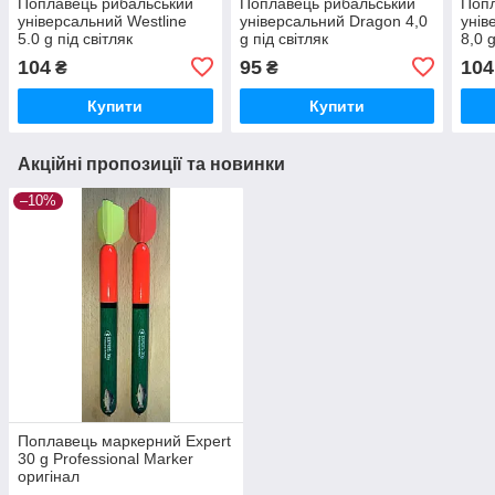
Поплавець рибальський
Поплавець рибальський
Попл
універсальний Westline
універсальний Dragon 4,0
уні
5.0 g під світляк
g під світляк
8,0 g
104
95
104
₴
₴
Купити
Купити
Акційні пропозиції та новинки
–10%
Поплавець маркерний Expert
30 g Professional Marker
оригінал