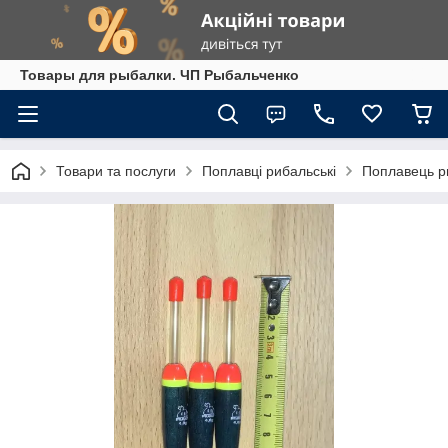
Товары для рыбалки. ЧП Рыбальченко
Товари та послуги
Поплавці рибальські
Поплавець р