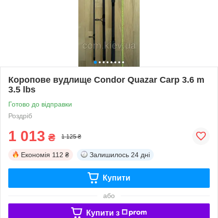
Коропове вудлище Condor Quazar Carp 3.6 m
3.5 lbs
Готово до відправки
Роздріб
1 013
₴
1 125 ₴
Економія
112 ₴
Залишилось
24 дні
Купити
або
Купити з