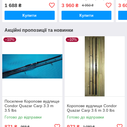
Catch
XT 390 см (3,5 lbs) Salmo
(3,5 
1 688
3 960
3 6
₴
₴
4 950 ₴
Купити
Купити
Акційні пропозиції та новинки
–10%
–10%
Посилене Коропове вудлище
Condor Quazar Carp 3.3 m
Коропове вудлище Condor
3.5 lbs
Quazar Carp 3.6 m 3.0 lbs
Готово до відправки
Готово до відправки
871
972
₴
₴
968 ₴
1 080 ₴