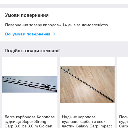
Умови повернення
Повернення товару впродовж 14 днів за домовленістю
Всі умови повернення
Подібні товари компанії
Легке карбонове Коропове
Надійне коропове
Поси
вудлище Super Strong
вудлище карбон з двох
вудл
Carp 3.0 lbs 3.6 m Golden
частин Galaxy Carp Impact
Carp