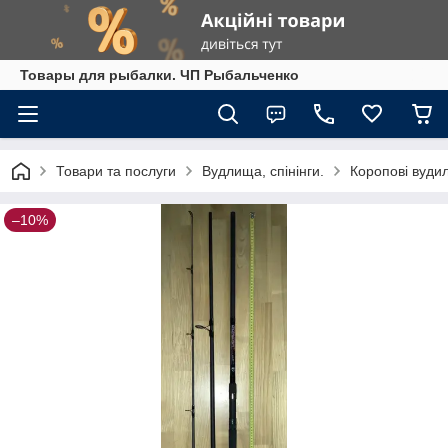
Товары для рыбалки. ЧП Рыбальченко
Товари та послуги
Вудлища, спінінги.
Коропові вуди
–10%