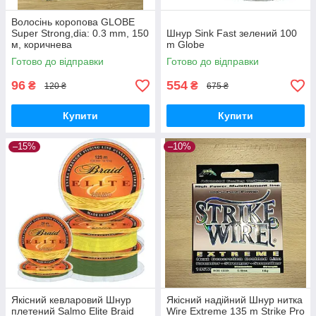
Волосінь коропова GLOBE
Super Strong,dia: 0.3 mm, 150
Шнур Sink Fast зелений 100
м, коричнева
m Globe
Готово до відправки
Готово до відправки
96
554
₴
₴
120 ₴
675 ₴
Купити
Купити
–15%
–10%
Якісний кевларовий Шнур
Якісний надійний Шнур нитка
плетений Salmo Elite Braid
Wire Extreme 135 m Strike Pro