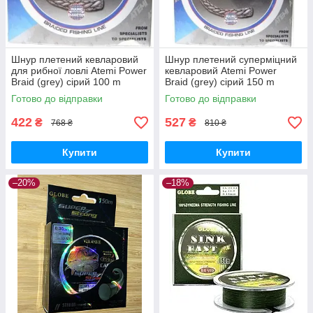
Шнур плетений кевларовий
Шнур плетений суперміцний
для рибної ловлі Atemi Power
кевларовий Atemi Power
Braid (grey) сірий 100 m
Braid (grey) сірий 150 m
оригінал
Готово до відправки
Готово до відправки
422
527
₴
₴
768 ₴
810 ₴
Купити
Купити
–20%
–18%