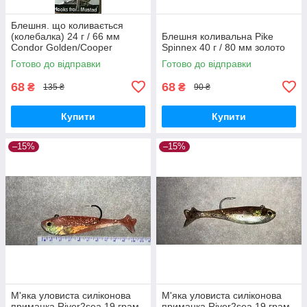
Блешня. що коливається
(колебалка) 24 г / 66 мм
Блешня коливальна Pike
Condor Golden/Cooper
Spinnex 40 г / 80 мм золото
Готово до відправки
Готово до відправки
68
68
₴
₴
135 ₴
90 ₴
Купити
Купити
–15%
–15%
М'яка уловиста силіконова
М'яка уловиста силіконова
приманка River2sea 19 грам
приманка River2sea 19 грам