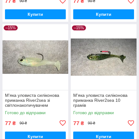
77
77
₴
₴
90 ₴
90 ₴
Купити
Купити
–15%
–15%
М'яка уловиста силіконова
М'яка уловиста силіконова
приманка River2sea зі
приманка River2sea 10
світлонакопичувачем
грамів
Готово до відправки
Готово до відправки
77
77
₴
₴
90 ₴
90 ₴
Купити
Купити