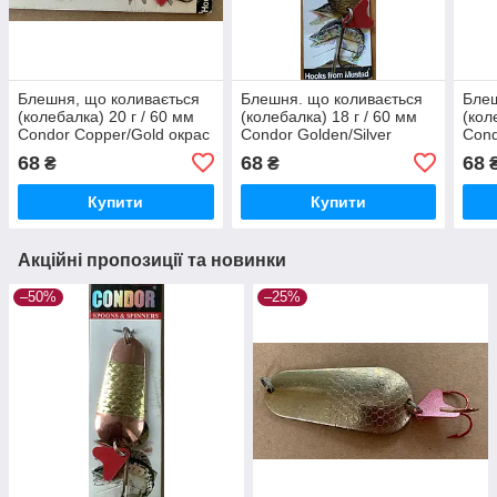
Блешня, що коливається
Блешня. що коливається
Блеш
(колебалка) 20 г / 60 мм
(колебалка) 18 г / 60 мм
(кол
Condor Copper/Gold окрас
Condor Golden/Silver
Cond
мідь / золото
68
68
68
₴
₴
Купити
Купити
Акційні пропозиції та новинки
–50%
–25%