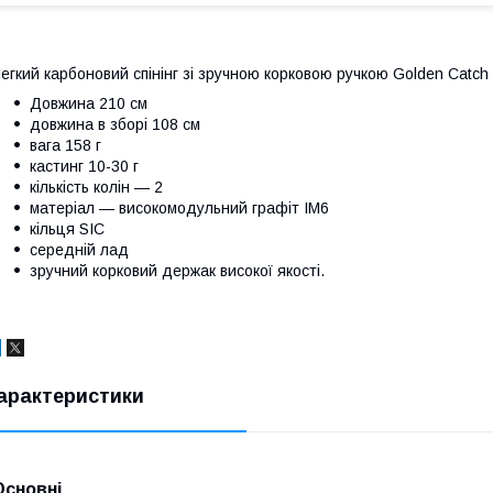
егкий карбоновий спінінг зі зручною корковою ручкою Golden Catch Sp
Довжина 210 см
довжина в зборі 108 см
вага 158 г
кастинг 10-30 г
кількість колін — 2
матеріал — високомодульний графіт IM6
кільця SIC
середній лад
зручний корковий держак високої якості.
арактеристики
Основні