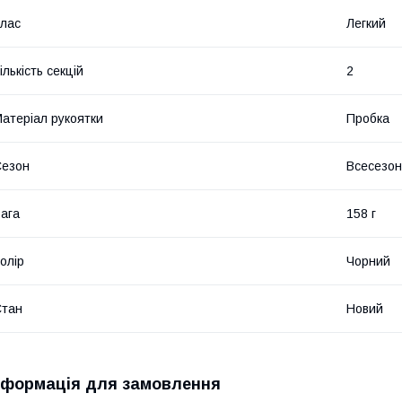
лас
Легкий
ількість секцій
2
атеріал рукоятки
Пробка
Сезон
Всесезо
ага
158 г
олір
Чорний
Стан
Новий
нформація для замовлення