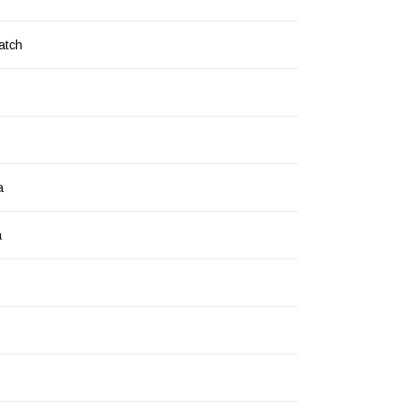
atch
а
а