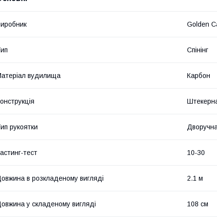
иробник
Golden C
ип
Спінінг
атеріал вудилища
Карбон
онструкція
Штекерн
ип рукоятки
Дворучн
астинг-тест
10-30
овжина в розкладеному вигляді
2.1 м
овжина у складеному вигляді
108 см