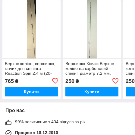
Верхнє коліно, вершинка,
Вершинка Кінчик Верхнє
Верш
кінчик для спінінга
коліно на карбоновий
колі
Reaction Spin 2,4 м (20-
спінінг, діаметр 7,2 мм,
спін
60) GW
для 2,70 m
для 
765
250
250
₴
₴
Купити
Купити
Про нас
99% позитивних з 404 відгуків за рік
Працює з 18.12.2010