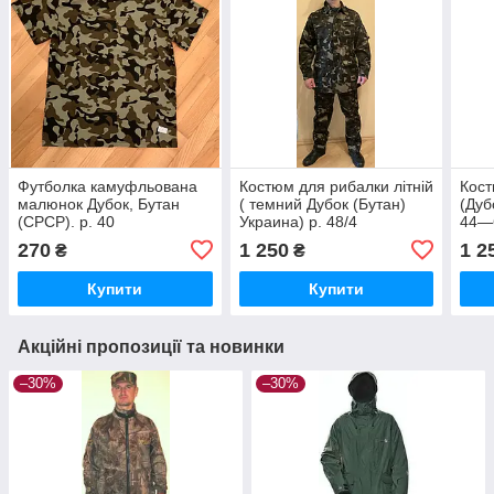
Футболка камуфльована
Костюм для рибалки літній
Кост
малюнок Дубок, Бутан
( темний Дубок (Бутан)
(Дуб
(СРСР). р. 40
Украина) р. 48/4
44—
270
1 250
1 2
₴
₴
Купити
Купити
Акційні пропозиції та новинки
–30%
–30%