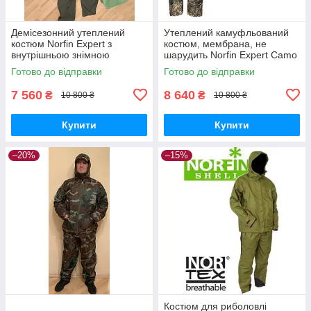
Демісезонний утеплений
Утеплений камуфльований
костюм Norfin Expert з
костюм, мембрана, не
внутрішньою знімною
шарудить Norfin Expert Camo
флісовою курткою
зі знімною флісовою
Готово до відправки
Готово до відправки
внутрішньою курткою
7 560
8 640
₴
₴
10 800 ₴
10 800 ₴
Купити
Купити
–20%
–15%
Костюм для риболовлі