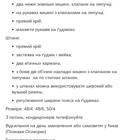
два нижні зовнішні кишені, клапани на липучці,
на рукавах кишені з клапанами на липучці;
прямий крій;
манжети рукавів на ґудзиках.
Штани:
прямий крій;
застежка на ґудзик і змійка;
два втачных кармана;
з боків дві об'ємні накладні кишені з клапаном на
липучках на по стегнах штанин;
у штанах можна використовувати широкий або
вузький ремінь;
регулювання ширини пояса на ґудзиках.
Розміри: 48/4, 48/6, 50/4
З питань, кондиціонерів телефонуйте
Відсилання на день замовлення або самовитяг у Києві
(Познаки Осокорки)
Безкоштовне паковання