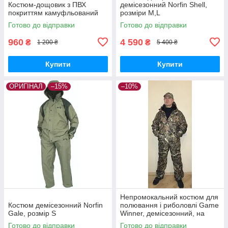
Костюм-дощовик з ПВХ
демісезонний Norfin Shell,
покриттям камуфльований
розміри M,L
Готово до відправки
Готово до відправки
960
4 590
₴
₴
1 200 ₴
5 400 ₴
Купити
Купити
ОРИГІНАЛ
–15%
–10%
Непромокальний костюм для
Костюм демісезонний Norfin
полювання і риболовлі Game
Gale, розмір S
Winner, демісезонний, на
мембрані
Готово до відправки
Готово до відправки