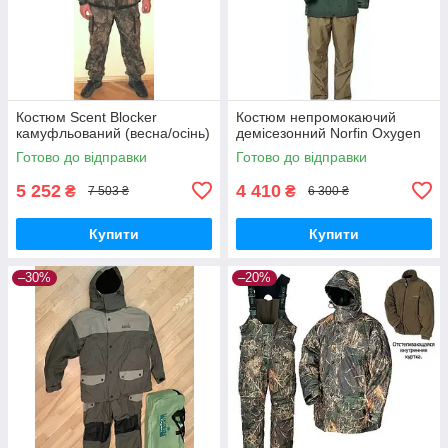
Костюм Scent Blocker
Костюм непромокаючий
камуфльований (весна/осінь)
демісезонний Norfin Oxygen
Готово до відправки
Готово до відправки
5 252
4 410
₴
₴
7 503 ₴
6 300 ₴
Купити
Купити
–30%
–20%