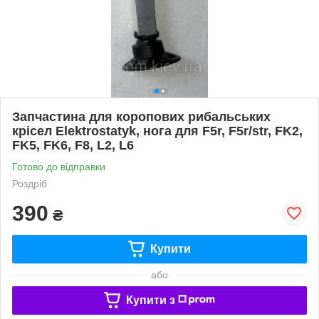
Запчастина для коропових рибальських
крісел Elektrostatyk, нога для F5r, F5r/str, FK2,
FK5, FK6, F8, L2, L6
Готово до відправки
Роздріб
390
₴
Купити
або
Купити з