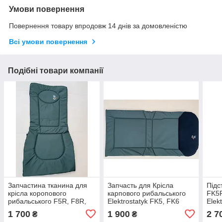
Умови повернення
Повернення товару впродовж 14 днів за домовленістю
Всі умови повернення
Подібні товари компанії
Запчастина тканина для
Запчасть для Крісла
Підс
крісла коропового
карпового рибальського
FK5P
рибальського F5R, F8R,
Elektrostatyk FK5, FK6
Elek
F7R Elektrostatyk
1 700
1 900
2 7
₴
₴