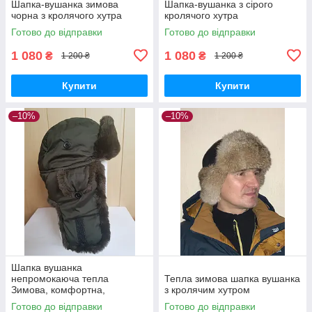
Шапка-вушанка зимова
Шапка-вушанка з сірого
чорна з кролячого хутра
кролячого хутра
Готово до відправки
Готово до відправки
1 080
1 080
₴
₴
1 200 ₴
1 200 ₴
Купити
Купити
–10%
–10%
Шапка вушанка
непромокаюча тепла
Тепла зимова шапка вушанка
Зимова, комфортна,
з кролячим хутром
підкладка фліс, хакі (58-59)
Готово до відправки
Готово до відправки