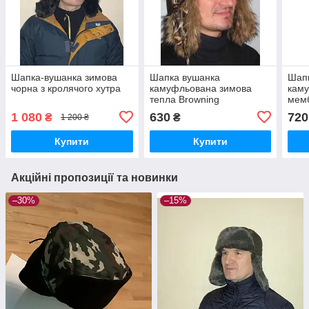
Шапка-вушанка зимова
Шапка вушанка
Шап
чорна з кролячого хутра
камуфльована зимова
каму
тепла Browning
мемб
не ш
1 080
630
720
₴
₴
1 200 ₴
Купити
Купити
Акційні пропозиції та новинки
–30%
–15%