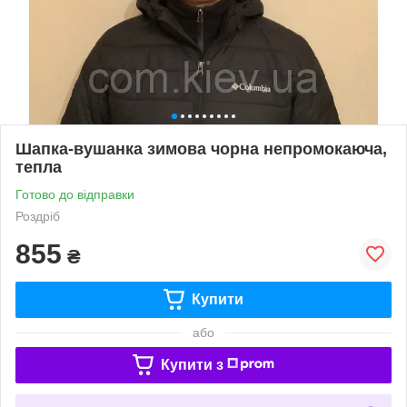
Шапка-вушанка зимова чорна непромокаюча,
тепла
Готово до відправки
Роздріб
855
₴
Купити
або
Купити з