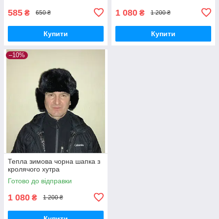
585
1 080
₴
₴
650 ₴
1 200 ₴
Купити
Купити
–10%
Тепла зимова чорна шапка з
кролячого хутра
Готово до відправки
1 080
₴
1 200 ₴
Купити