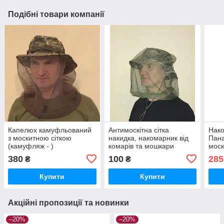
Подібні товари компанії
Капелюх камуфльований
Антимоскітна сітка
Нак
з москитною сіткою
накидка, накомарник від
Пан
(камуфляж - )
комарів та мошкари
моск
(мул
380
100
285
₴
₴
Купити
Купити
Акційні пропозиції та новинки
–20%
–20%