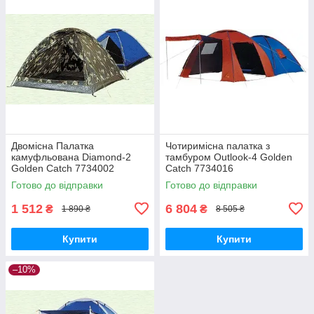
Двомісна Палатка
Чотиримісна палатка з
камуфльована Diamond-2
тамбуром Outlook-4 Golden
Golden Catch 7734002
Catch 7734016
Готово до відправки
Готово до відправки
1 512
6 804
₴
₴
1 890 ₴
8 505 ₴
Купити
Купити
–10%