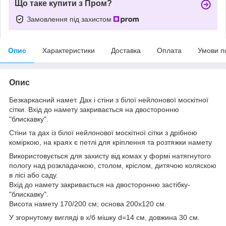
Що таке купити з Пром?
Замовлення під захистом
Опис
Характеристики
Доставка
Оплата
Умови п
Опис
Безкаркасний намет. Дах і стіни з білої нейлонової москітної
сітки. Вхід до намету закривається на двосторонню
"блискавку".
Стіни та дах із білої нейлонової москітної сітки з дрібною
коміркою, на краях є петлі для кріплення та розтяжки намету
Використовується для захисту від комах у формі натягнутого
пологу над розкладачкою, столом, кріслом, дитячою коляскою
в лісі або саду.
Вхід до намету закривається на двосторонню застібку-
"блискавку".
Висота намету 170/200 см; основа 200х120 см.
У згорнутому вигляді в х/б мішку d=14 см, довжина 30 см.