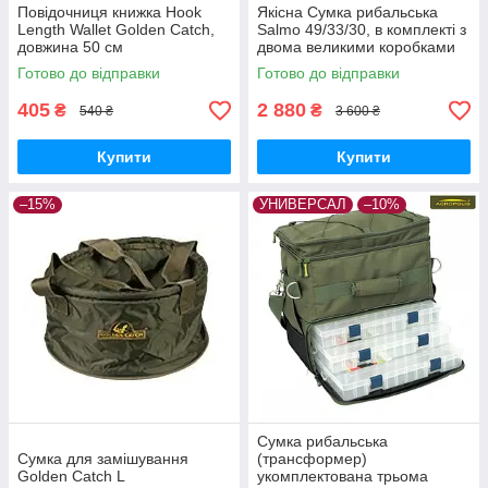
Повідочниця книжка Hook
Якісна Сумка рибальська
Length Wallet Golden Catch,
Salmo 49/33/30, в комплекті з
довжина 50 см
двома великими коробками
Готово до відправки
Готово до відправки
405
2 880
₴
₴
540 ₴
3 600 ₴
Купити
Купити
–15%
УНИВЕРСАЛ
–10%
Сумка рибальська
Сумка для замішування
(трансформер)
Golden Catch L
укомплектована трьома