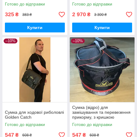
великими коробками
Готово до відправки
Готово до відправки
Acropolis РС-1у
325
2 970
₴
₴
383 ₴
3 300 ₴
Купити
Купити
–10%
–10%
Сумка (відро) для
Сумка для ходової риболовлі
замішування та перевезення
Golden Catch
прикорму, з кришкою
Готово до відправки
Готово до відправки
547
547
₴
₴
608 ₴
608 ₴