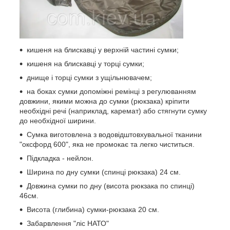
кишеня на блискавці у верхній частині сумки;
кишеня на блискавці у торці сумки;
днище і торці сумки з ущільнювачем;
на боках сумки допоміжні ремінці з регулюванням
довжини, якими можна до сумки (рюкзака) кріпити
необхідні речі (наприклад, каремат) або стягнути сумку
до необхідної ширини.
Сумка виготовлена з водовідштовхувальної тканини
"оксфорд 600", яка не промокає та легко чиститься.
Підкладка - нейлон.
Ширина по дну сумки (спинці рюкзака) 24 см.
Довжина сумки по дну (висота рюкзака по спинці)
46см.
Висота (глибина) сумки-рюкзака 20 см.
Забарвлення "ліс НАТО"