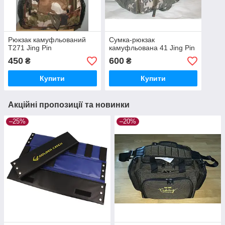
Рюкзак камуфльований
Сумка-рюкзак
T271 Jing Pin
камуфльована 41 Jing Pin
450
600
₴
₴
Купити
Купити
Акційні пропозиції та новинки
–25%
–20%