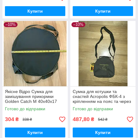
Купити
Купити
–10%
–10%
Якісне Відро Сумка для
Сумка для котушки та
замішування прикормки
снастей Acropolis ФБК-4 з
Golden Catch M 40х40х17
кріпленням на пояс та через
плече
Готово до відправки
Готово до відправки
304
487,80
₴
₴
338 ₴
542 ₴
Купити
Купити