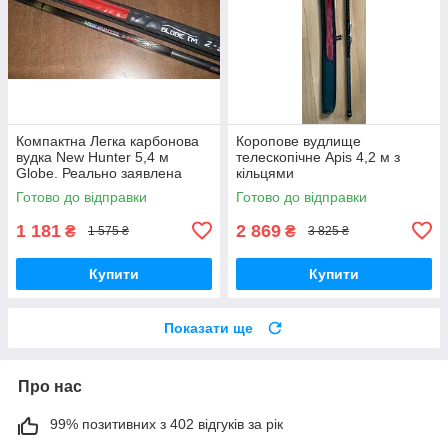
Компактна Легка карбонова
Коропове вудлище
вудка New Hunter 5,4 м
телескопічне Apis 4,2 м з
Globe. Реально заявлена
кільцями
довжина
Готово до відправки
Готово до відправки
1 181
2 869
₴
₴
1 575 ₴
3 825 ₴
Купити
Купити
Показати ще
Про нас
99% позитивних з 402 відгуків за рік