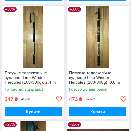
–30%
–30%
Потужне телескопічне
Потужне телескопічне
вудлище Line Winder
вудлище Line Winder
Hercules (100-300g), 2.4 m
Hercules (100-300g), 3.6 m
Готово до відправки
Готово до відправки
347
473
₴
₴
495 ₴
675 ₴
Купити
Купити
–25%
–25%