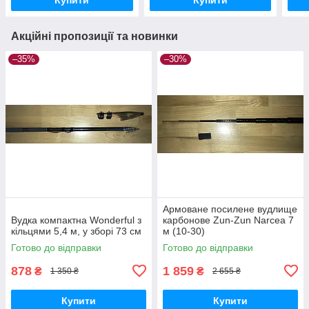
Акційні пропозиції та новинки
–35%
–30%
Армоване посилене вудлище
Вудка компактна Wonderful з
карбонове Zun-Zun Narcea 7
кільцями 5,4 м, у зборі 73 см
м (10-30)
Готово до відправки
Готово до відправки
878
1 859
₴
₴
1 350 ₴
2 655 ₴
Купити
Купити