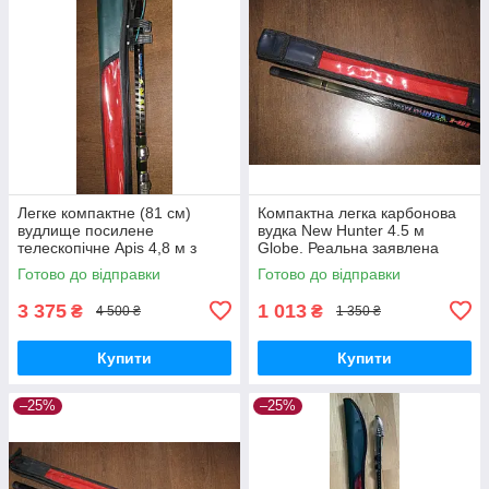
Легке компактне (81 см)
Компактна легка карбонова
вудлище посилене
вудка New Hunter 4.5 м
телескопічне Apis 4,8 м з
Globe. Реальна заявлена
кільцями
довжина
Готово до відправки
Готово до відправки
3 375
1 013
₴
₴
4 500 ₴
1 350 ₴
Купити
Купити
–25%
–25%