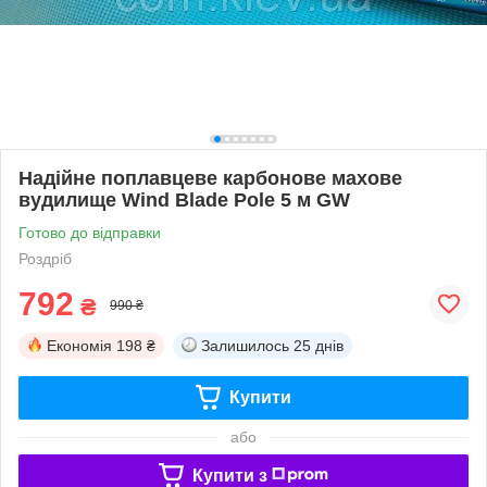
Надійне поплавцеве карбонове махове
вудилище Wind Blade Pole 5 м GW
Готово до відправки
Роздріб
792
₴
990 ₴
Економія
198 ₴
Залишилось
25 днів
Купити
або
Купити з