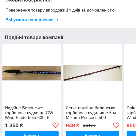
Повернення товару впродовж 14 днів за домовленістю
Всі умови повернення
Подібні товари компанії
Надійне Болонське
Легке надійне болонське
Спін
карбонове вудлище GW
карбонове вудилище 5 м
карб
Wind Blade bolo 600, 6
Mikado Princess 500
Wind
метрів
ште
1 350
949
900
₴
₴
1 116 ₴
Купити
Купити