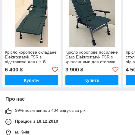
Крісло коропове складане
Крісло коропове посилене
Кріс
Elektrostatyk F5R з
Carp Elektrostatyk F5R з
стол
підставкою для ніг. Є
кріпленнями для столика.
під 
самовивіз у Києві.
Безкоштовна упаковка
Elek
6 400
3 900
4 5
₴
₴
Безк
Купити
Купити
Про нас
99% позитивних з 404 відгуків за рік
Працює з 18.12.2010
м. Київ