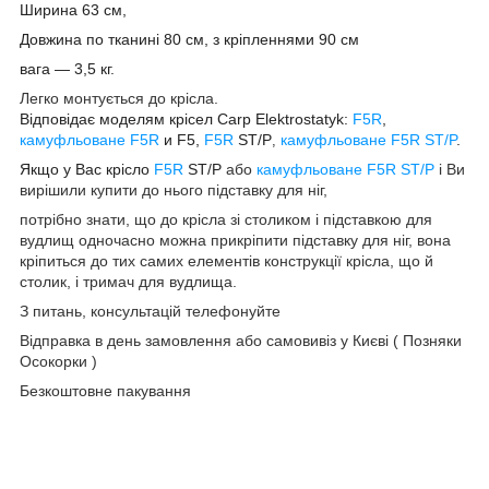
Ширина 63 см,
Довжина по тканині 80 см, з кріпленнями 90 см
вага — 3,5 кг.
Легко монтується до крісла.
Відповідає моделям крісел Carp Elektrostatyk:
F5R
,
камуфльоване F5R
и
F5,
F5R
ST/
P
камуфльоване F5R ST/P
.
,
Якщо у Вас крісло
F5R
ST/
P
або
камуфльоване F5R ST/P
і Ви
вирішили купити до нього підставку для ніг,
потрібно знати, що до крісла зі столиком і підставкою для
вудлищ одночасно можна прикріпити підставку для ніг, вона
кріпиться до тих самих елементів конструкції крісла, що й
столик, і тримач для вудлища.
З питань, консультацій телефонуйте
Відправка в день замовлення або самовивіз у Києві ( Позняки
Осокорки )
Безкоштовне пакування