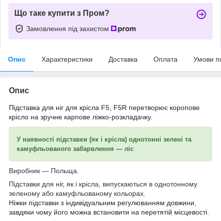
Що таке купити з Пром?
Замовлення під захистом
Опис
Характеристики
Доставка
Оплата
Умови п
Опис
Підставка для ніг
для
крісла
F5, F5R
перетворює коропове
крісло на зручне карпове ліжко-розкладачку.
У наявності підставки (як і крісла) однотонні зелені та
камуфльованого забарвлення — ліс
Виробник — Польща.
Підставки для ніг, як і крісла, випускаються в однотонному
зеленому або камуфльованому кольорах.
Ніжки підставки з індивідуальним регулюванням довжини
,
завдяки чому
його можна встановити
на
перетятій місцевості
.