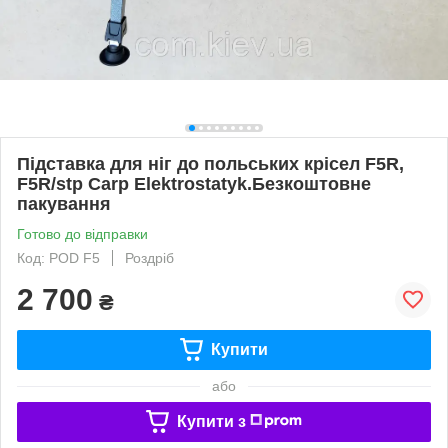
Підставка для ніг до польських крісел F5R,
F5R/stp Carp Elektrostatyk.Безкоштовне
пакування
Готово до відправки
Код: POD F5
Роздріб
2 700
₴
Купити
або
Купити з